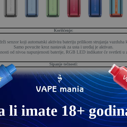
Korišćenje:
rži senzor koji automatski aktivira bateriju prilikom strujanja vazduha
Samo povucite kroz nastavak za usta i uređaj je aktivan.
osti od nivoa napunjenosti baterije, RGB LED indikator će svetleti u z
Sipanje tečnosti:
 je potrebno skinuti POD tank sa baterije jednostavnim povlačenjem n
Otvorite silikonski poklopac koji je pozicioniran sa strane POD-a.
Kroz otvor sipajte e-tečnost
ačuna da POD tank nikada ne ostane bez tečnosti jer to može dovesti do
Kapacitet POD tanka je čak 4.5ml tečnosti.
a li imate 18+ godin