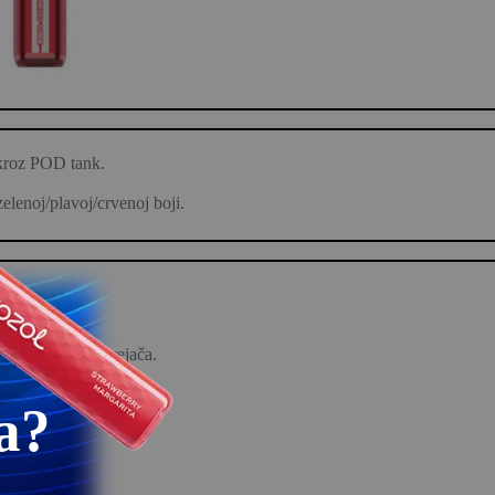
 kroz POD tank.
elenoj/plavoj/crvenoj boji.
a gore.
 pregorevanja grejača.
a?