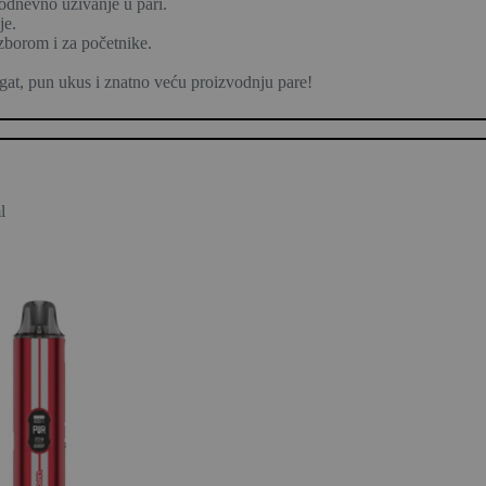
odnevno uživanje u pari.
je.
zborom i za početnike.
 pun ukus i znatno veću proizvodnju pare!
l