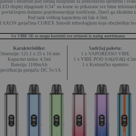
ktan i moderan pod uređaj dizajniran za jednostavnu upotrebu i svak
ED displej dijagonale 0.54″ na kome su prikazane sve bitne informaci
 povlačenjem dodatno pojednostavljuje korišćenje, čineći ga idealnim i
Pod tank velikog kapaciteta od čak 4.5ml.
 AXON grejačima COREX Smooth tehnologijom koja obezbeđuje bogat,
Uz VIBE SE se mogu koristiti sve tečnosti iz našeg asortimana
Karakterisitike:
Sadržaj paketa:
Dimenzije: 121.1 x 25 x 16 mm
1 x VAPORESSO VIBE
Kapacitet tanka: 4.5ml
1 x VIBE POD 0.6Ω/0.8Ω 4.5m
Baterija: 1100mAh
1 x Korisničko uputstvo
pecifikacija punjača: DC 5v/1A