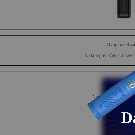
Ovaj model sad
Nakon povlačenja, u zavisn
Najpre
Neophodno je voditi r
D