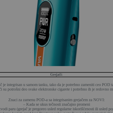
Grejači:
 je integrisan u samom tanku, tako da je potrebno zameniti ceo POD ta
i su potrošni deo svake elektronske cigarete i potrebno ih je redovno m
Znaci za zamenu POD-a sa integrisanim grejačem za NOVI:
– Kada se ukus tečnosti značajno promeni
vodi paru (grejač je pregoreo usled regularne iskorišćenosti ili usled po