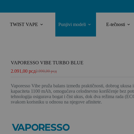
TWIST VAPE
Punjivi modeli
E-tečnosti
E
VAPORESSO VIBE TURBO BLUE
2.091,00
рсд
2.990,00
рсд
Vaporesso Vibe pruža balans između praktičnosti, dobrog ukusa i
kapaciteta 1100 mAh, omogućava celodnevno korišćenje bez pot
tehnologija osigurava bogat i čist ukus, dok dva režima rada (
svakom korisniku u odnosu na njegove afinitete.