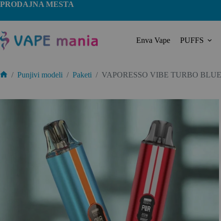
PRODAJNA MESTA
Enva Vape
PUFFS
/
Punjivi modeli
/
Paketi
/
VAPORESSO VIBE TURBO BLU