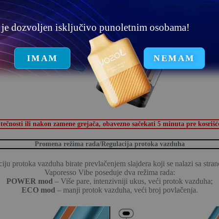
u je dozvoljen isključivo punoletnim osobama!
IMAM
NEMAM
osti ili nakon zamene grejača, obavezno sačekati 5 minuta pre kosrišće
Promena režima rada/Regulacija protoka vazduha
iju protoka vazduha birate prevlačenjem slajdera koji se nalazi sa strane
Vaporesso Vibe poseduje dva režima rada:
POWER mod
– Više pare, intenzivniji ukus, veći protok vazduha;
ECO mod
– manji protok vazduha, veći broj povlačenja.