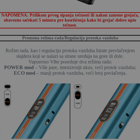
NAPOMENA: Prilikom prvog sipanja tečnosti ili nakon zamene grejača,
obavezno sačekati 5 minuta pre kosrišćenja kako bi grejač dobro upio
tečnost.
Promena režima rada/Regulacija protoka vazduha
Režim rada, kao i regulaciju protoka vazduha birate prevlačenjem
slajdera koji se nalazi sa strane uređaja na gore ili dole.
Vaporesso Vibe poseduje dva režima rada:
POWER mod
– Više pare, intenzivniji ukus, veći protok vazduha;
ECO mod
– manji protok vazduha, veći broj povlačenja.