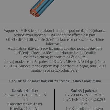
Vaporesso VIBE je kompaktan i moderan pod uređaj dizajniran za
jednostavnu upotrebu i svakodnevno uživanje u pari.
OLED displej dijagonale 0.54″ na kome su prikazane sve bitne
informacije.
Automatska aktivacija povlačenjem dodatno pojednostavljuje
korišćenje, čineći ga idealnim izborom i za početnike.
Pod tank velikog kapaciteta od čak 4.5ml.
I ovaj model se može pohvaliti DUAL MESH AXON grejačima
COREX Smooth tehnologijom koja obezbeđuje bogat, pun ukus i
znatno veću proizvodnju pare!
Uz VIBE SE se mogu koristiti sve tečnosti iz našeg asortimana
Karakterisitike:
Sadržaj paketa:
Dimenzije: 121.1 x 25 x 16
1 x VAPORESSO VIBE
mm
1 x VIBE POD 0.6Ω/0.8Ω
Kapacitet tanka: 4.5ml
4.5ml
Baterija: 1100mAh
1 x Korisničko uputstvo