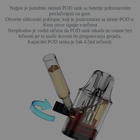
Najpre je potrebno skinuti POD tank sa baterije jednostavnim
povlačenjem na gore.
Otvorite silikonski poklopac koji je pozicioniran sa strane POD-a.
Kroz otvor sipajte e-tečnost
Neophodno je voditi računa da POD tank nikada ne ostane bez
tečnosti jer to može dovesti do pregorevanja grejača.
Kapacitet POD tanka je čak 4.5ml tečnosti.