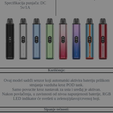
Specifikacija punjača: DC
5v/1A
Korišćenje:
Ovaj model sadrži senzor koji automatski aktivira bateriju prilikom
strujanja vazduha kroz POD tank.
Samo povucite kroz nastavak za usta i uređaj je aktivan.
Nakon povlačenja, u zavisnosti od nivoa napunjenosti baterije, RGB
LED indikator će svetleti u zelenoj/plavoj/crvenoj boji.
Sipanje tečnosti: