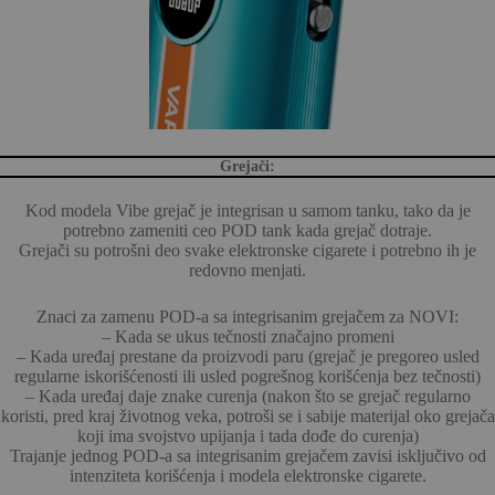
Grejači:
Kod modela Vibe grejač je integrisan u samom tanku, tako da je
potrebno zameniti ceo POD tank kada grejač dotraje.
Grejači su potrošni deo svake elektronske cigarete i potrebno ih je
redovno menjati.
Znaci za zamenu POD-a sa integrisanim grejačem za NOVI:
– Kada se ukus tečnosti značajno promeni
– Kada uređaj prestane da proizvodi paru (grejač je pregoreo usled
regularne iskorišćenosti ili usled pogrešnog korišćenja bez tečnosti)
– Kada uređaj daje znake curenja (nakon što se grejač regularno
koristi, pred kraj životnog veka, potroši se i sabije materijal oko grejača
koji ima svojstvo upijanja i tada dođe do curenja)
Trajanje jednog POD-a sa integrisanim grejačem zavisi isključivo od
intenziteta korišćenja i modela elektronske cigarete.