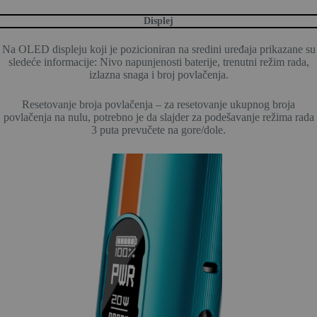
Displej
Na OLED displeju koji je pozicioniran na sredini uređaja prikazane su
sledeće informacije: Nivo napunjenosti baterije, trenutni režim rada,
izlazna snaga i broj povlačenja.
Resetovanje broja povlačenja – za resetovanje ukupnog broja
povlačenja na nulu, potrebno je da slajder za podešavanje režima rada
3 puta prevučete na gore/dole.