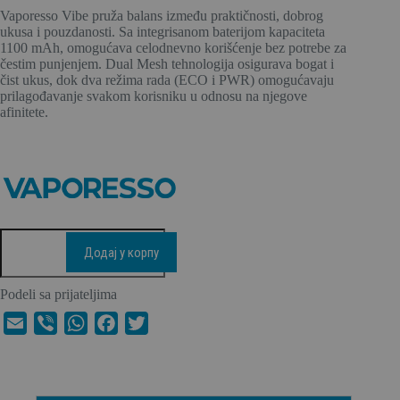
Vaporesso Vibe pruža balans između praktičnosti, dobrog
ukusa i pouzdanosti. Sa integrisanom baterijom kapaciteta
1100 mAh, omogućava celodnevno korišćenje bez potrebe za
čestim punjenjem. Dual Mesh tehnologija osigurava bogat i
čist ukus, dok dva režima rada (ECO i PWR) omogućavaju
prilagođavanje svakom korisniku u odnosu na njegove
afinitete.
Додај у корпу
Podeli sa prijateljima
E
V
W
F
T
m
i
h
a
w
a
b
a
c
i
i
e
t
e
t