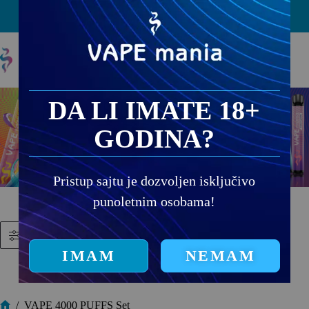
PRODAJNA MESTA
DA LI IMATE 18+
GODINA?
Pristup sajtu je dozvoljen isključivo
punoletnim osobama!
Filtriraj proizvode
IMAM
NEMAM
/
VAPE 4000 PUFFS Set