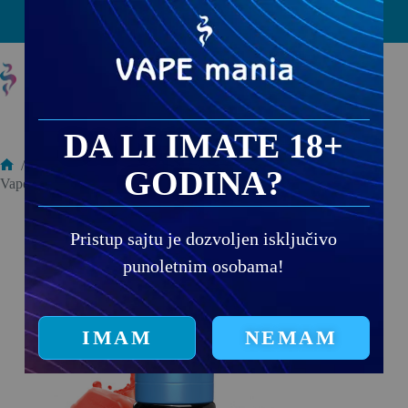
PRODAJNA MESTA
DA LI IMATE 18+
/
E-TEČNOSTI
/
GODINA?
Vape Mania Nic Salt Watermelon Ice 10ml
Pristup sajtu je dozvoljen isključivo
punoletnim osobama!
IMAM
NEMAM