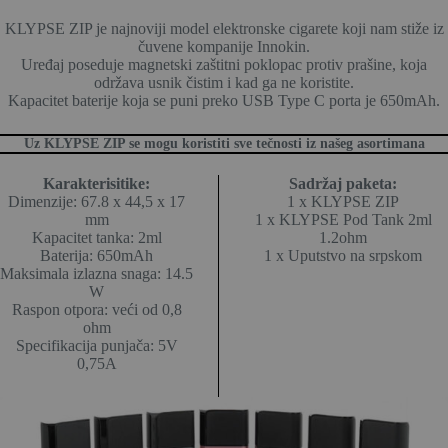
KLYPSE ZIP je najnoviji model elektronske cigarete koji nam stiže iz
čuvene kompanije Innokin.
Uređaj poseduje magnetski zaštitni poklopac protiv prašine, koja
održava usnik čistim i kad ga ne koristite.
Kapacitet baterije koja se puni preko USB Type C porta je 650mAh.
Uz KLYPSE ZIP se mogu koristiti sve tečnosti iz našeg asortimana
Karakterisitike:
Sadržaj paketa:
Dimenzije: 67.8 x 44,5 x 17
1 x KLYPSE ZIP
mm
1 x KLYPSE Pod Tank 2ml
Kapacitet tanka: 2ml
1.2ohm
Baterija: 650mAh
1 x Uputstvo na srpskom
Maksimala izlazna snaga: 14.5
W
Raspon otpora: veći od 0,8
ohm
Specifikacija punjača: 5V
0,75A