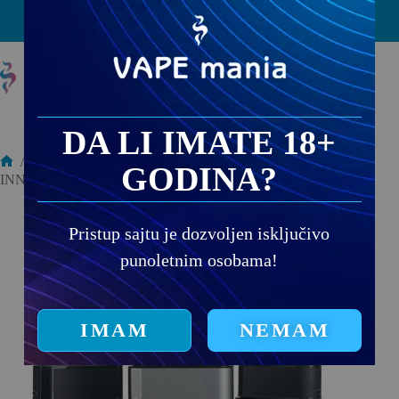
PRODAJNA MESTA
DA LI IMATE 18+
/
Punjivi modeli
/
Paketi
/
GODINA?
INNOKIN KLYPSE ZIP GRAPHITE
Pristup sajtu je dozvoljen isključivo
punoletnim osobama!
IMAM
NEMAM