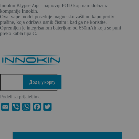
Innokin Klypse Zip – najnoviji POD koji nam dolazi iz
kompanije Innokin.
Ovaj vape model poseduje magnetsku zaštitnu kapu protiv
prašine, koja održava usnik čistim i kad ga ne koristite.
Opremljen je integrisanom baterijom od 650mAh koja se puni
preko kabla tipa C.
Додај у корпу
Podeli sa prijateljima
E
V
W
F
T
m
i
h
a
w
a
b
a
c
i
i
e
t
e
t
l
r
s
b
t