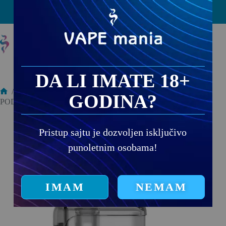
PRODAJNA MESTA
DA LI IMATE 18+
/
Punjivi modeli
/
Delovi
/
GODINA?
POD ZA COOLFIRE P60 0.4Ω
Pristup sajtu je dozvoljen isključivo
punoletnim osobama!
IMAM
NEMAM