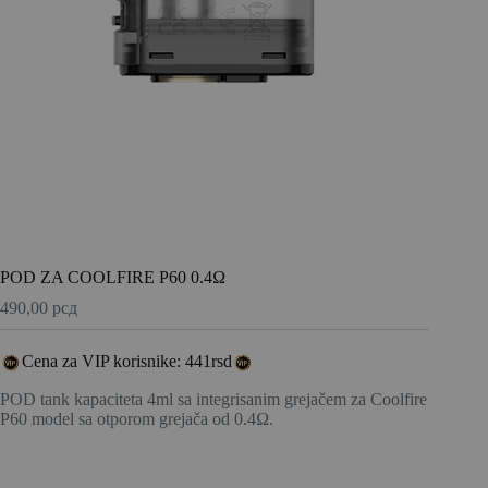
POD ZA COOLFIRE P60 0.4Ω
490,00
рсд
Cena za VIP korisnike: 441rsd
POD tank kapaciteta 4ml sa integrisanim grejačem za Coolfire
P60 model sa otporom grejača od 0.4Ω.