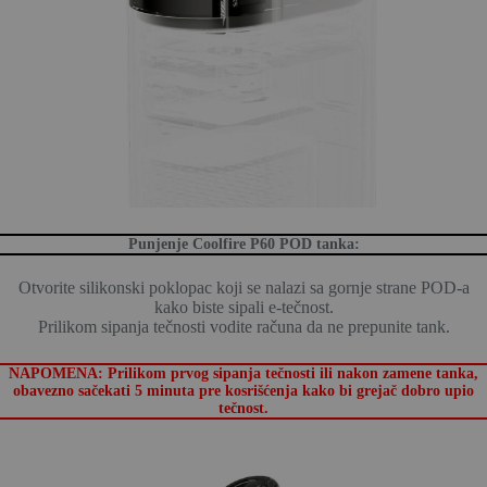
Punjenje Coolfire P60 POD tanka:
Otvorite silikonski poklopac koji se nalazi sa gornje strane POD-a
kako biste sipali e-tečnost.
Prilikom sipanja tečnosti vodite računa da ne prepunite tank.
NAPOMENA: Prilikom prvog sipanja tečnosti ili nakon zamene tanka,
obavezno sačekati 5 minuta pre kosrišćenja kako bi grejač dobro upio
tečnost.