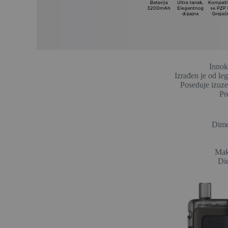
Innok
Izrađen je od le
Poseduje izuz
Pr
Dime
Mak
Di