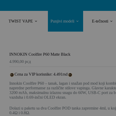
TWIST VAPE
Punjivi modeli
E-tečnosti
INNOKIN Coolfire P60 Matte Black
4.990,00
рсд
Cena za VIP korisnike: 4.491rsd
Innokin Coolfire P60 – tanak, lagan i snažan pod mod koji kombi
napredne performanse za različite stilove vapinga.
Glavne karakter
3200 mAh, maksimalnu izlaznu snagu do 60W, USB-C port za brz
vazduha i 0.69-inčni OLED ekran.
Dolazi u paketu sa dva Coolfire POD tanka zapremine 4ml, u koji
0.4Ω i 0.8Ω.