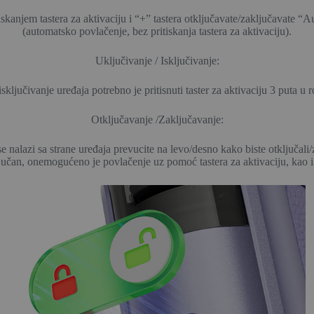
skanjem tastera za aktivaciju i “+” tastera otključavate/zaključavate “
(automatsko povlačenje, bez pritiskanja tastera za aktivaciju).
Uključivanje / Isključivanje:
isključivanje uređaja potrebno je pritisnuti taster za aktivaciju 3 puta u
Otključavanje /Zaključavanje:
e nalazi sa strane uređaja prevucite na levo/desno kako biste otključali/
jučan, onemogućeno je povlačenje uz pomoć tastera za aktivaciju, kao 