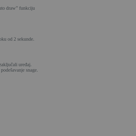
Auto draw” funkciju
 roku od 2 sekunde.
zaključali uređaj.
i podešavanje snage.