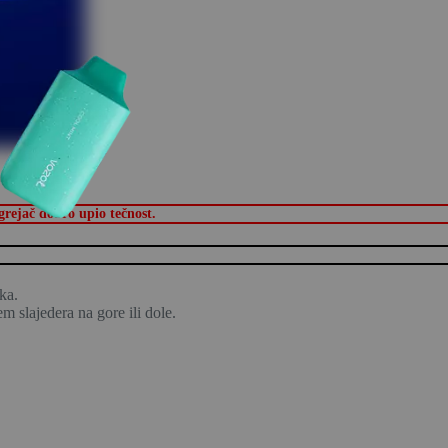
rejač dobro upio tečnost.
ka.
m slajedera na gore ili dole.