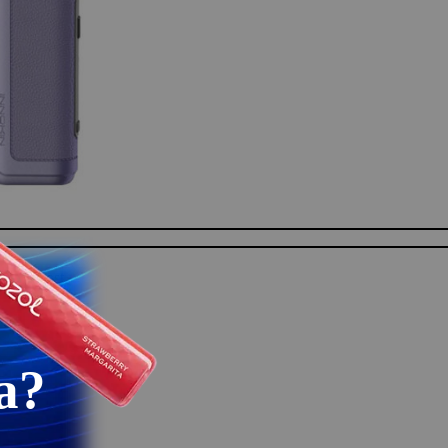
i e-tečnost.
a?