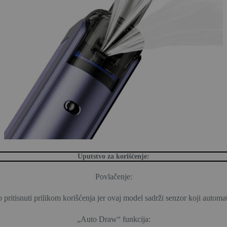
Uputstvo za korišćenje:
Povlačenje:
ritisnuti prilikom korišćenja jer ovaj model sadrži senzor koji automat
„Auto Draw“ funkcija: