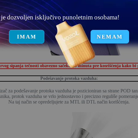
u je dozvoljen isključivo punoletnim osobama!
IMAM
NEMAM
 sipanja tečnosti obavezno sačekati 5 minuta pre kosrišćenja kako bi g
Podešavanje protoka vazduha:
izač za podešavanje protoka vazduha je pozicioniran sa strane POD tan
snika, protok vazduha se vrlo jednostavno i precizno reguliše pomeranje
Na taj način se opredeljujete za MTL ili DTL način korišćenja.