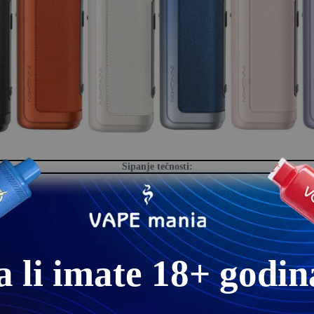
Sipanje tečnosti:
likonski poklopac koji se nalazi sa gornje strane POD-a kako biste sipal
Prilikom sipanja tečnosti vodite računa da ne prepunite tank.
a li imate 18+ godin