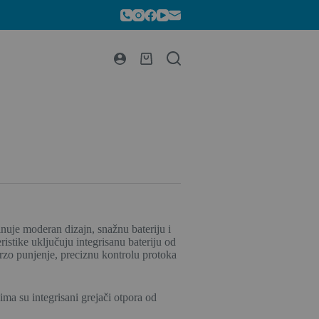
nuje moderan dizajn, snažnu bateriju i
istike uključuju integrisanu bateriju od
o punjenje, preciznu kontrolu protoka
ma su integrisani grejači otpora od