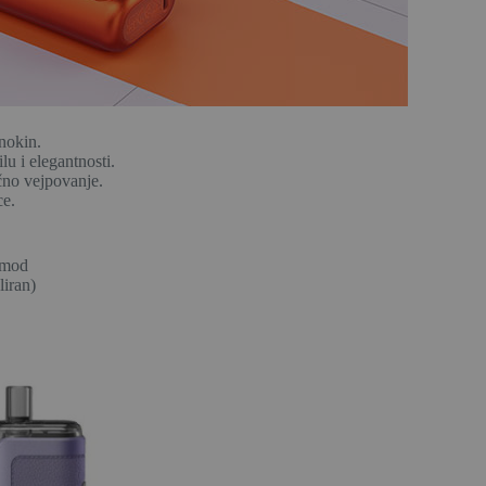
nokin.
u i elegantnosti.
no vejpovanje.
ce.
 mod
iran)