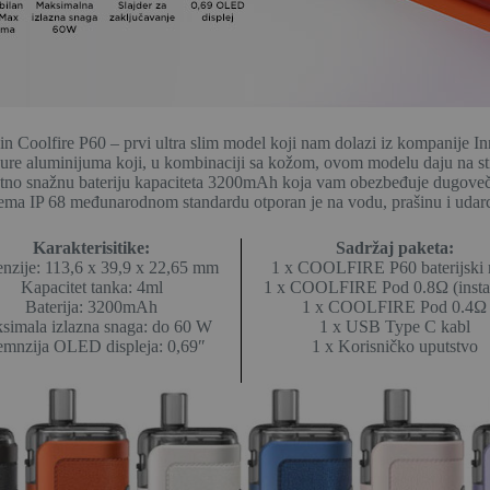
in Coolfire P60 – prvi ultra slim model koji nam dolazi iz kompanije In
gure aluminijuma koji, u kombinaciji sa kožom, ovom modelu daju na stil
etno snažnu bateriju kapaciteta 3200mAh koja vam obezbeđuje dugoveč
ema IP 68 međunarodnom standardu otporan je na vodu, prašinu i udar
Karakterisitike:
Sadržaj paketa:
nzije: 113,6 x 39,9 x 22,65 mm
1 x COOLFIRE P60 baterijski
Kapacitet tanka: 4ml
1 x COOLFIRE Pod 0.8Ω (instal
Baterija: 3200mAh
1 x COOLFIRE Pod 0.4Ω
simala izlazna snaga: do 60 W
1 x USB Type C kabl
emnzija OLED displeja: 0,69″
1 x Korisničko uputstvo