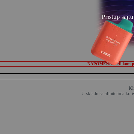
Pristup sajt
NAPOMENA: Prilikom prvog
Kl
U skladu sa afinitetima kori