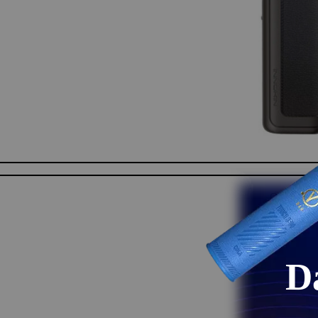
Otvorite si
D