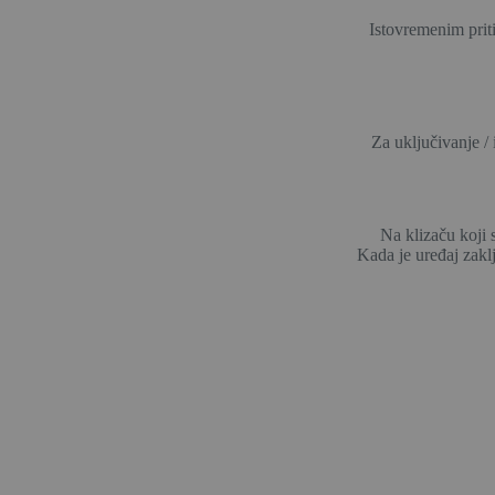
Istovremenim priti
Za uključivanje / 
Na klizaču koji s
Kada je uređaj zakl