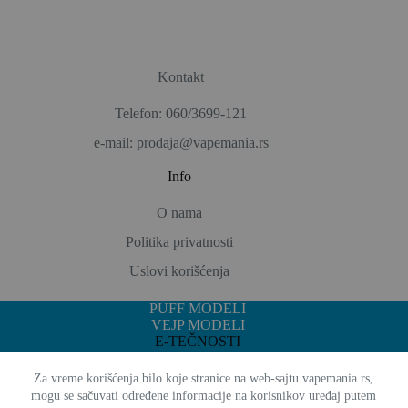
Kontakt
Telefon: 060/3699-121
e-mail: prodaja@vapemania.rs
Info
O nama
Politika privatnosti
Uslovi korišćenja
PUFF MODELI
VEJP MODELI
E-TEČNOSTI
GDE KUPITI
Vape Mania © 2026 - Sva prava zadržana
Za vreme korišćenja bilo koje stranice na web-sajtu vapemania.rs,
mogu se sačuvati određene informacije na korisnikov uređaj putem