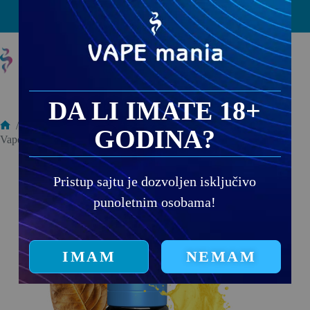
PRODAJNA MESTA
DA LI IMATE 18+
/
DIY Arome
/
GODINA?
Vapemania DIY Aroma Classic Tobacco 10ml
Pristup sajtu je dozvoljen isključivo
punoletnim osobama!
IMAM
NEMAM