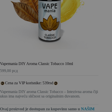
Vapemania DIY Aroma Classic Tobacco 10ml
599,00
рсд
Cena za VIP korisnike: 539rsd
Vapemania DIY aroma Classic Tobacco – Intezivna aroma čiji
ukus ima najveću sličnost sa originalnim duvanom.
Ovaj proizvod je dostupan za kupovinu
samo u
NAŠIM