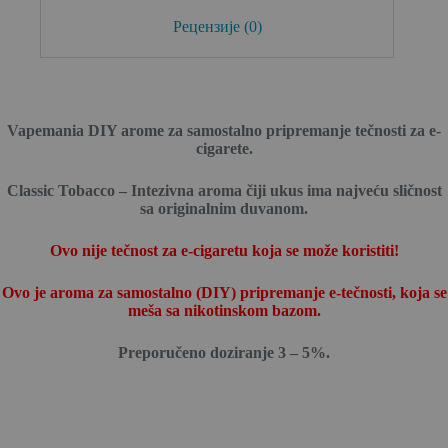
Рецензије (0)
Vapemania DIY arome za samostalno pripremanje tečnosti za e-
cigarete.
Classic Tobacco – Intezivna aroma čiji ukus ima najveću sličnost
sa originalnim duvanom.
Ovo nije tečnost za e-cigaretu koja se može koristiti!
Ovo je aroma za samostalno (DIY) pripremanje e-tečnosti, koja se
meša sa nikotinskom bazom.
Preporučeno doziranje 3 – 5%.