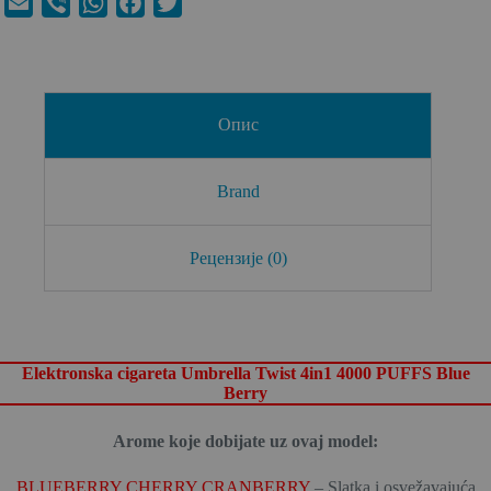
E
V
W
F
T
m
i
h
a
w
a
b
a
c
i
i
e
t
e
t
l
r
s
b
t
Опис
A
o
e
p
o
r
Brand
p
k
Рецензије (0)
Elektronska cigareta Umbrella Twist 4in1 4000 PUFFS Blue
Berry
Arome koje dobijate uz ovaj model:
BLUEBERRY CHERRY CRANBERRY
– Slatka i osvežavajuća