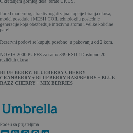
Okretanjem gornjeg dela, birate UKUS.
Pored modernog, atraktivnog dizajna i opcije biranja ukusa,
model poseduje i MESH COIL tehnologiju poslednje
generacije koja obezbeđuje intezivnu aromu i velike količine
pare!
Rezervni podovi se kupuju posebno, u pakovanju od 2 kom.
NOVIH 2000 PUFFS za samo 899 RSD ! Dostupno 20
različitih ukusa!
BLUE BERRY: BLUEBERRY CHERRY
CRANBERRY + BLUEBERRY RASPBERRY + BLUE
RAZZ CHERRY + MIX BERRIES
Podeli sa prijateljima