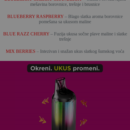
mešavina borovnice, trešnje i brusnice
BLUEBERRY RASPBERRY
– Blago slatka aroma borovnice
pomešana sa ukusom maline
BLUE RAZZ CHERRY
– Fuzija ukusa sočne plave maline i slatke
trešnje
MIX BERRIES
– Intezivan i snažan ukus slatkog šumskog voća