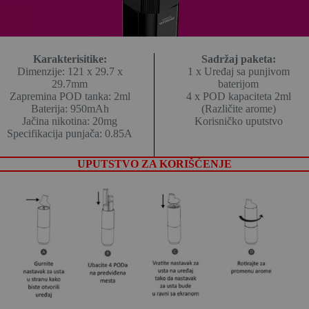
Karakterisitike:
Sadržaj paketa:
Dimenzije: 121 x 29.7 x
1 x Uređaj sa punjivom
29.7mm
baterijom
Zapremina POD tanka: 2ml
4 x POD kapaciteta 2ml
Baterija: 950mAh
(Različite arome)
Jačina nikotina: 20mg
Korisničko uputstvo
Specifikacija punjača: 0.85A
UPUTSTVO ZA KORIŠĆENJE