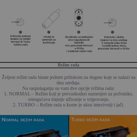
Režim rada
Željeni režim rada birate jednim pritiskom na dugme koje se nalazi na
dnu uređaja.
Na raspolaganju su vam dve opcije režima rada:
1. NORMAL – Režim koji je prevashodno namenjen za početnike,
omogućava trajnije uživanje u vejpovanju.
2. TURBO – Režim rada u kome je ukus intezivniji i jači.