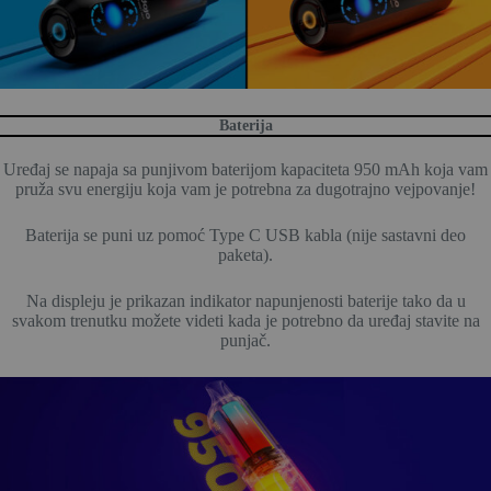
Baterija
Uređaj se napaja sa punjivom baterijom kapaciteta 950 mAh koja vam
pruža svu energiju koja vam je potrebna za dugotrajno vejpovanje!
Baterija se puni uz pomoć Type C USB kabla (nije sastavni deo
paketa).
Na displeju je prikazan indikator napunjenosti baterije tako da u
svakom trenutku možete videti kada je potrebno da uređaj stavite na
punjač.