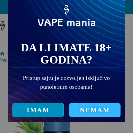
PRODAJNA MESTA
DA LI IMATE 18+
/
E-TEČNOSTI
/
GODINA?
Vape Mania Freebase Pineapple Ice 10ml
Pristup sajtu je dozvoljen isključivo
punoletnim osobama!
IMAM
NEMAM