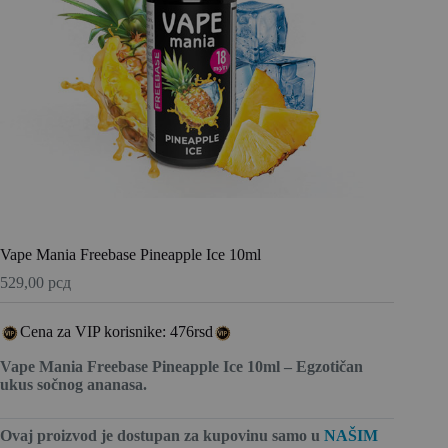
Vape Mania Freebase Pineapple Ice 10ml
529,00
рсд
Cena za VIP korisnike: 476rsd
Vape Mania Freebase Pineapple Ice 10ml – Egzotičan
ukus sočnog ananasa.
Ovaj proizvod je dostupan za kupovinu
samo u
NAŠIM