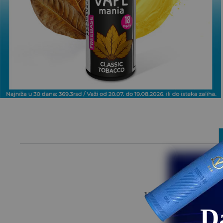
Vape Mania Freebase Cl
D