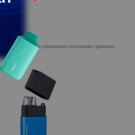
tenzitet kao i arome u jednokratnim elektronskim cigaretama.