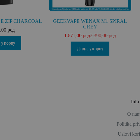
SE ZIP CHARCOAL
GEEKVAPE WENAX M1 SPIRAL
GREY
0,00
рсд
1.671,00
рсд
2.390,00
рсд
 у корпу
Додај у корпу
Info
O na
Politika pri
Uslovi kor