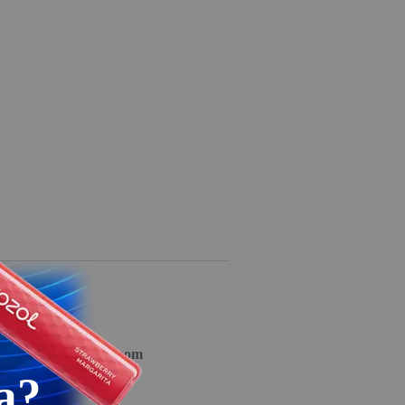
 sa originalnim duvanom
a?