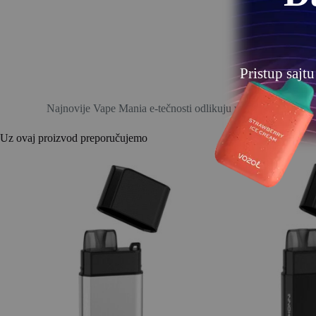
Pristup sajt
Najnovije Vape Mania e-tečnosti odlikuju veoma intenzivne i
Uz ovaj proizvod preporučujemo