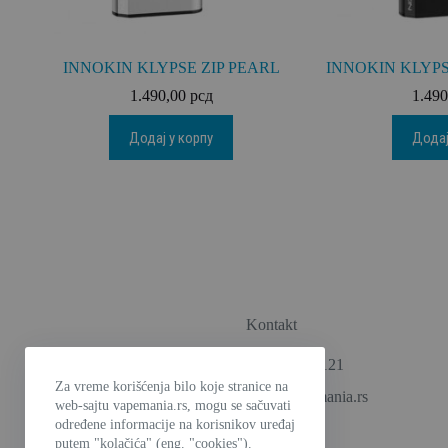
INNOKIN KLYPSE ZIP PEARL
INNOKIN KLYP
1.490,00
рсд
1.49
Додај у корпу
Додај
Kontakt
Telefon: 060/3699-121
Za vreme korišćenja bilo koje stranice na
e-mail: prodaja@vapemania.rs
web-sajtu vapemania.rs, mogu se sačuvati
određene informacije na korisnikov uređaj
putem "kolačića" (eng. "cookies").