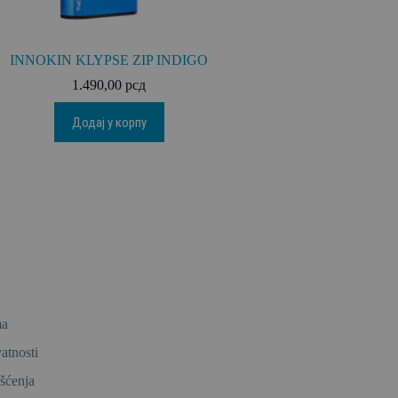
INNOKIN KLYPSE ZIP INDIGO
1.490,00
рсд
Додај у корпу
ma
vatnosti
išćenja