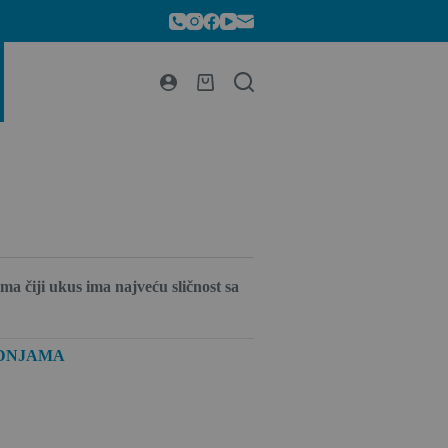
a čiji ukus ima najveću sličnost sa
DNJAMA