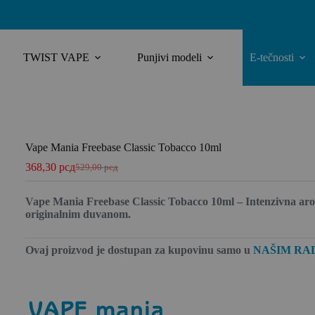
TWIST VAPE
Punjivi modeli
E-tečnosti
Vape Mania Freebase Classic Tobacco 10ml
368,30
рсд
529,00
рсд
Vape Mania Freebase Classic Tobacco 10ml – Intenzivna arom
originalnim duvanom.
Ovaj proizvod je dostupan za kupovinu
samo u
NAŠIM RA