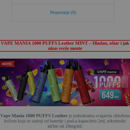
Рецензије (0)
VAPE MANIA 1000 PUFFS Leather MINT – Hladan, oštar i jak
ukus sveže mente
Vape Mania 1000 PUFFS Leather
je jednokratna ecigareta obložena
kožom koja se sastoji od baterije i pod-a kapaciteta 2ml, nikotinske
jačine od 20mg/ml.