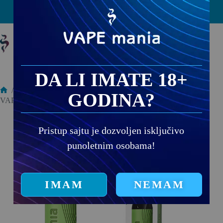
PRODAJNA MESTA
DA LI IMATE 18+
/
Jednokratne e-cigarete
/
GODINA?
VAPE MANIA 1000 PUFFS Leather MINT 20mg
Pristup sajtu je dozvoljen isključivo
punoletnim osobama!
IMAM
NEMAM