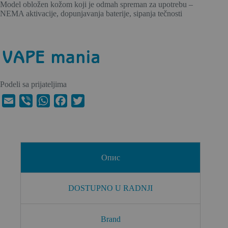
Model obložen kožom koji je odmah spreman za upotrebu –
NEMA aktivacije, dopunjavanja baterije, sipanja tečnosti
Podeli sa prijateljima
E
V
W
F
T
m
i
h
a
w
a
b
a
c
i
i
e
t
e
t
l
r
s
b
t
Опис
A
o
e
p
o
r
DOSTUPNO U RADNJI
p
k
Brand