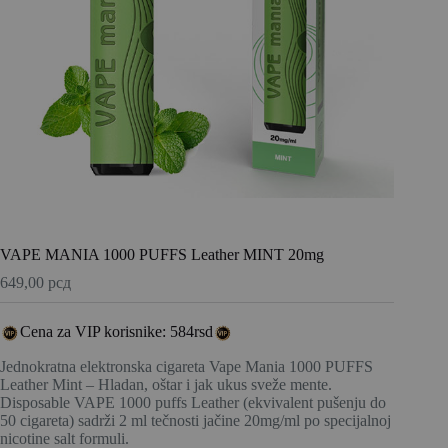
VAPE MANIA 1000 PUFFS Leather MINT 20mg
649,00
рсд
Cena za VIP korisnike: 584rsd
Jednokratna elektronska cigareta Vape Mania 1000 PUFFS
Leather Mint – Hladan, oštar i jak ukus sveže mente.
Disposable VAPE 1000 puffs Leather (ekvivalent pušenju do
50 cigareta) sadrži 2 ml tečnosti jačine 20mg/ml po specijalnoj
nicotine salt formuli.