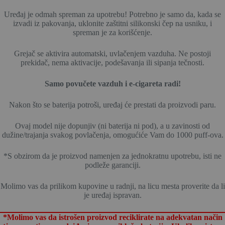
Uređaj je odmah spreman za upotrebu! Potrebno je samo da, kada se
izvadi iz pakovanja, uklonite zaštitni silikonski čep na usniku, i
spreman je za korišćenje.
Grejač se aktivira automatski, uvlačenjem vazduha. Ne postoji
prekidač, nema aktivacije, podešavanja ili sipanja tečnosti.
Samo povučete vazduh i e-cigareta radi!
Nakon što se baterija potroši, uređaj će prestati da proizvodi paru.
Ovaj model nije dopunjiv (ni baterija ni pod), a u zavinosti od
dužine/trajanja svakog povlačenja, omogućiće Vam do 1000 puff-ova.
*S obzirom da je proizvod namenjen za jednokratnu upotrebu, isti ne
podleže garanciji.
Molimo vas da prilikom kupovine u radnji, na licu mesta proverite da li
je uređaj ispravan.
*Molimo vas da istrošen proizvod reciklirate na adekvatan način