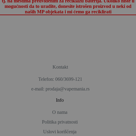
tj. na mestima predviđenim za reciklažu baterija. Ukoliko niste u
mogućnosti da to uradite, donesite istrošen proizvod u neki od
naših MP objekata i mi ćemo ga reciklirati
Kontakt
Telefon: 060/3699-121
e-mail: prodaja@vapemania.rs
Info
O nama
Politika privatnosti
Uslovi korišćenja