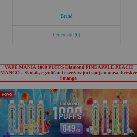
p
k
Brand
Рецензије (0)
VAPE MANIA 1000 PUFFS Diamond PINEAPPLE PEACH
MANGO – Sladak, egzotičan i osvežavajući spoj ananasa, breskve
i manga