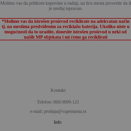
Molimo vas da prilikom kupovine u radnji, na licu mesta proverite da li
je uređaj ispravan.
*Molimo vas da istrošen proizvod reciklirate na adekvatan način
tj. na mestima predviđenim za reciklažu baterija. Ukoliko niste u
mogućnosti da to uradite, donesite istrošen proizvod u neki od
naših MP objekata i mi ćemo ga reciklirati
Kontakt
Telefon: 060/3699-121
e-mail: prodaja@vapemania.rs
Info