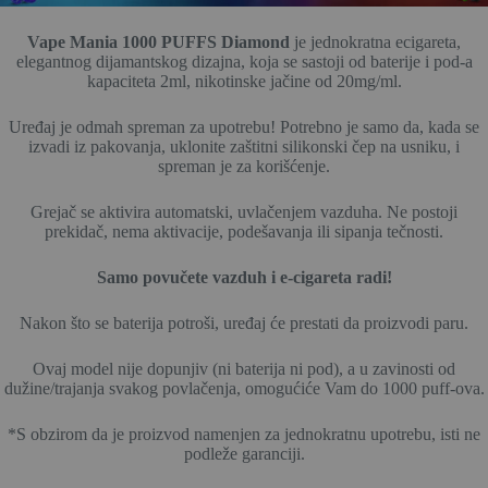
Vape Mania 1000 PUFFS Diamond
je jednokratna ecigareta,
elegantnog dijamantskog dizajna, koja se sastoji od baterije i pod-a
kapaciteta 2ml, nikotinske jačine od 20mg/ml.
Uređaj je odmah spreman za upotrebu! Potrebno je samo da, kada se
izvadi iz pakovanja, uklonite zaštitni silikonski čep na usniku, i
spreman je za korišćenje.
Grejač se aktivira automatski, uvlačenjem vazduha. Ne postoji
prekidač, nema aktivacije, podešavanja ili sipanja tečnosti.
Samo povučete vazduh i e-cigareta radi!
Nakon što se baterija potroši, uređaj će prestati da proizvodi paru.
Ovaj model nije dopunjiv (ni baterija ni pod), a u zavinosti od
dužine/trajanja svakog povlačenja, omogućiće Vam do 1000 puff-ova.
*S obzirom da je proizvod namenjen za jednokratnu upotrebu, isti ne
podleže garanciji.