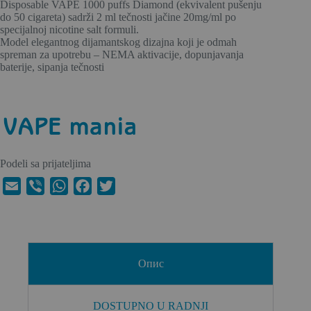
Disposable VAPE 1000 puffs Diamond (ekvivalent pušenju
do 50 cigareta) sadrži 2 ml tečnosti jačine 20mg/ml po
specijalnoj nicotine salt formuli.
Model elegantnog dijamantskog dizajna koji je odmah
spreman za upotrebu – NEMA aktivacije, dopunjavanja
baterije, sipanja tečnosti
Podeli sa prijateljima
E
V
W
F
T
m
i
h
a
w
a
b
a
c
i
i
e
t
e
t
l
r
s
b
t
Опис
A
o
e
p
o
r
DOSTUPNO U RADNJI