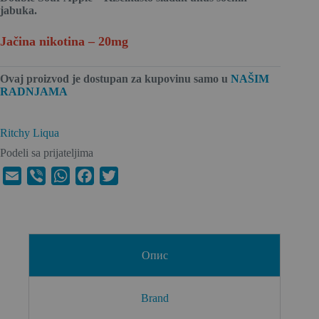
jabuka.
Jačina nikotina – 20mg
Ovaj proizvod je dostupan za kupovinu
samo u
NAŠIM
RADNJAMA
Ritchy Liqua
Podeli sa prijateljima
E
V
W
F
T
m
i
h
a
w
a
b
a
c
i
i
e
t
e
t
l
r
s
b
t
Опис
A
o
e
p
o
r
Brand
p
k