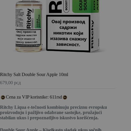
Ritchy Salt Double Sour Apple 10ml
679,00
рсд
Cena za VIP korisnike: 611rsd
Ritchy Liqua e-tečnosti kombinuju preciznu evropsku
proizvodnju i pažljivo odabrane sastojke, pružajući
stabilan ukus i prepoznatljivo iskustvo korišćenja.
Double Sour Apple – Kiselkasto sladak ukus sočnih