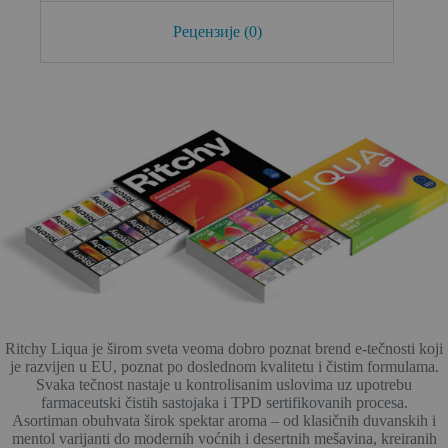
Рецензије (0)
Ritchy Liqua je širom sveta veoma dobro poznat brend e-tečnosti koji
je razvijen u EU, poznat po doslednom kvalitetu i čistim formulama.
Svaka tečnost nastaje u kontrolisanim uslovima uz upotrebu
farmaceutski čistih sastojaka i TPD sertifikovanih procesa.
Asortiman obuhvata širok spektar aroma – od klasičnih duvanskih i
mentol varijanti do modernih voćnih i desertnih mešavina, kreiranih