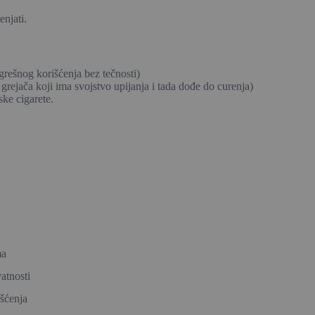
enjati.
grešnog korišćenja bez tečnosti)
 grejača koji ima svojstvo upijanja i tada dođe do curenja)
ske cigarete.
ma
vatnosti
išćenja