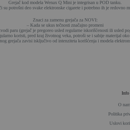
Grejač kod modela Wenax Q Mini je integrisan u POD tanku.
i su potrošni deo svake elektronske cigarete i potrebno ih je redovno m
Znaci za zamenu grejača za NOVI:
– Kada se ukus tečnosti značajno promeni
vodi paru (grejač je pregoreo usled regularne iskorišćenosti ili usled po
larno koristi, pred kraj životnog veka, potroši se i sabije materijal oko
nog grejača zavisi isključivo od intenziteta korišćenja i modela elektron
Info
O na
Politika pri
Uslovi kor