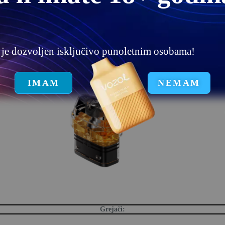
e da dopunite tank, skinete nastavak za usta sa POD tank i onda sipate 
nosti ili nakon zamene tanka, obavezno sačekati 5 minuta pre kosrišćen
u je dozvoljen isključivo punoletnim osobama!
IMAM
NEMAM
Grejači: