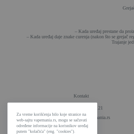
Grejač
– Kada uređaj prestane da proiz
– Kada uređaj daje znake curenja (nakon što se grejač regu
Trajanje jed
Kontakt
Telefon: 060/3699-121
Za vreme korišćenja bilo koje stranice na
e-mail: prodaja@vapemania.rs
web-sajtu vapemania.rs, mogu se sačuvati
određene informacije na korisnikov uređaj
putem "kolačića" (eng. "cookies").