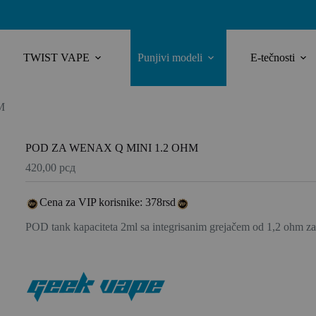
TWIST VAPE
Punjivi modeli
E-tečnosti
M
POD ZA WENAX Q MINI 1.2 OHM
420,00
рсд
Cena za VIP korisnike: 378rsd
POD tank kapaciteta 2ml sa integrisanim grejačem od 1,2 ohm 