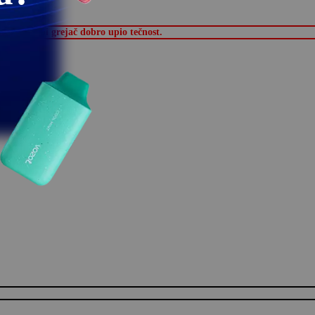
e-tečnost.
ja kako bi grejač dobro upio tečnost.