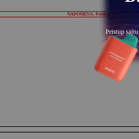
Kad želit
NAPOMENA: Prilikom prvog sipanja teč
Pristup sajt