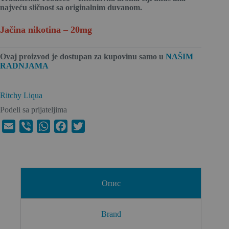
najveću sličnost sa originalnim duvanom.
Jačina nikotina – 20mg
Ovaj proizvod je dostupan za kupovinu
samo u
NAŠIM
RADNJAMA
Ritchy Liqua
Podeli sa prijateljima
E
V
W
F
T
m
i
h
a
w
a
b
a
c
i
i
e
t
e
t
l
r
s
b
t
Опис
A
o
e
p
o
r
Brand
p
k