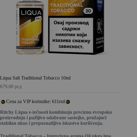
Liqua Salt Traditional Tobacco 10ml
679,00
рсд
Cena za VIP korisnike: 611rsd
Ritchy Liqua e-tečnosti kombinuju preciznu evropsku
proizvodnju i pažljivo odabrane sastojke, pružajući
stabilan ukus i prepoznatljivo iskustvo korišćenja.
Traditional Tobacco – Intenzivna aroma čiji ukus ima