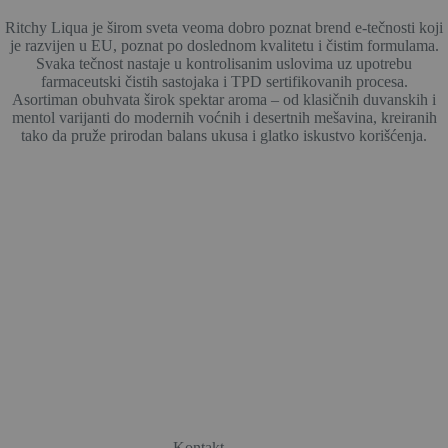
Ritchy Liqua je širom sveta veoma dobro poznat brend e-tečnosti koji
je razvijen u EU, poznat po doslednom kvalitetu i čistim formulama.
Svaka tečnost nastaje u kontrolisanim uslovima uz upotrebu
farmaceutski čistih sastojaka i TPD sertifikovanih procesa.
Asortiman obuhvata širok spektar aroma – od klasičnih duvanskih i
mentol varijanti do modernih voćnih i desertnih mešavina, kreiranih
tako da pruže prirodan balans ukusa i glatko iskustvo korišćenja.
Kontakt