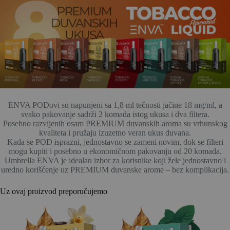
ENVA PODovi su napunjeni sa 1,8 ml tečnosti jačine 18 mg/ml, a
svako pakovanje sadrži 2 komada istog ukusa i dva filtera.
Posebno razvijenih osam PREMIUM duvanskih aroma su vrhunskog
kvaliteta i pružaju izuzetno veran ukus duvana.
Kada se POD isprazni, jednostavno se zameni novim, dok se filteri
mogu kupiti i posebno u ekonomičnom pakovanju od 20 komada.
Umbrella ENVA je idealan izbor za korisnike koji žele jednostavno i
uredno korišćenje uz PREMIUM duvanske arome – bez komplikacija.
Uz ovaj proizvod preporučujemo