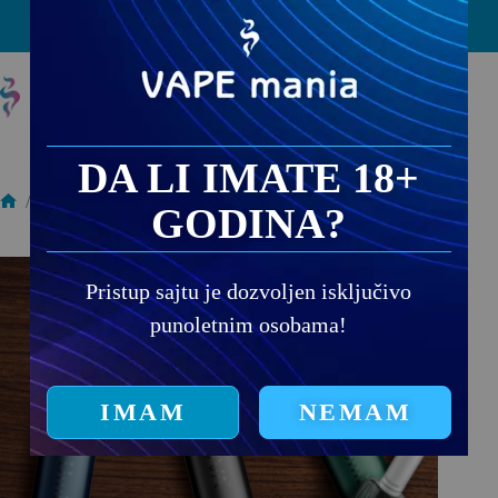
PRODAJNA MESTA
DA LI IMATE 18+
/
Enva Vape
/
Enva Emerald Green
GODINA?
Pristup sajtu je dozvoljen isključivo
punoletnim osobama!
IMAM
NEMAM