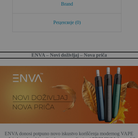
Brand
p
k
Рецензије (0)
ENVA – Novi doživljaj – Nova priča
ENVA donosi potpuno novo iskustvo korišćenja modernog VAPE