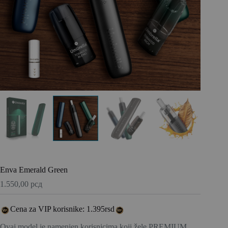
Enva Emerald Green
1.550,00
рсд
Cena za VIP korisnike: 1.395rsd
Ovaj model je namenjen korisnicima koji žele PREMIUM