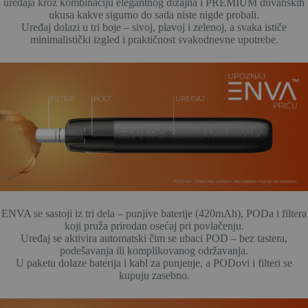
uređaja kroz kombinaciju elegantnog dizajna i PREMIUM duvanskih
ukusa kakve sigurno do sada niste nigde probali.
Uređaj dolazi u tri boje – sivoj, plavoj i zelenoj, a svaka ističe
minimalistički izgled i praktičnost svakodnevne upotrebe.
ENVA se sastoji iz tri dela – punjive baterije (420mAh), PODa i filtera
koji pruža prirodan osećaj pri povlačenju.
Uređaj se aktivira automatski čim se ubaci POD – bez tastera,
podešavanja ili komplikovanog održavanja.
U paketu dolaze baterija i kabl za punjenje, a PODovi i filteri se
kupuju zasebno.