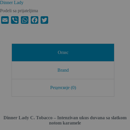
Dinner Lady
Podeli sa prijateljima
E
V
W
F
T
m
i
h
a
w
a
b
a
c
i
i
e
t
e
t
l
r
s
b
t
Опис
A
o
e
p
o
r
Brand
p
k
Рецензије (0)
Dinner Lady C. Tobacco – Intenzivan ukus duvana sa slatkom
notom karamele