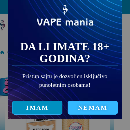
PRODAJNA MESTA
DA LI IMATE 18+
/
Dinner Lady
/
Dinner Lady Salts C. Tobacco
GODINA?
Pristup sajtu je dozvoljen isključivo
punoletnim osobama!
IMAM
NEMAM