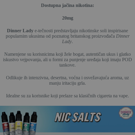
Dostupna jačina nikotina:
20mg
Dinner Lady
e-tečnosti predstavljaju nikotinske soli inspirisane
popularnim ukusima od poznatog britanskog proizvođača
Dinner
Lady
.
Namenjene su korisnicima koji žele bogat, autentičan ukus i glatko
iskustvo vejpovanja, ali u formi za punjenje uređaja koji imaju POD
tankove.
Odlikuje ih intenzivna, desertna, voćna i osvežavajuća aroma, uz
manju iritaciju grla.
Idealne su za korisnike koji prelaze sa klasičnih cigareta na vape.