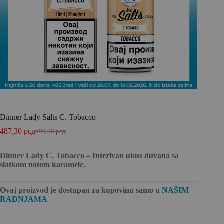
Dinner Lady Salts C. Tobacco
487,30
рсд
699,00
рсд
Dinner Lady C. Tobacco – Intezivan ukus duvana sa
slatkom notom karamele.
Ovaj proizvod je dostupan za kupovinu
samo u
NAŠIM
RADNJAMA