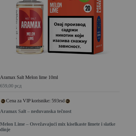
Aramax Salt Melon lime 10ml
659,00
рсд
Cena za VIP korisnike: 593rsd
Aramax Salt – neduvanska tečnost
Melon Lime – Osvežavajući mix kiselkaste limete i slatke
dinje