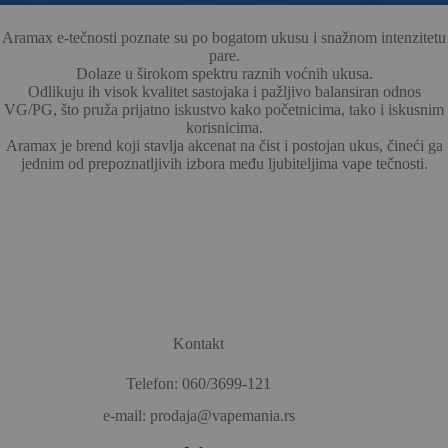
Aramax e-tečnosti poznate su po bogatom ukusu i snažnom intenzitetu
pare.
Dolaze u širokom spektru raznih voćnih ukusa.
Odlikuju ih visok kvalitet sastojaka i pažljivo balansiran odnos
VG/PG, što pruža prijatno iskustvo kako početnicima, tako i iskusnim
korisnicima.
Aramax je brend koji stavlja akcenat na čist i postojan ukus, čineći ga
jednim od prepoznatljivih izbora među ljubiteljima vape tečnosti.
Kontakt
Telefon: 060/3699-121
e-mail: prodaja@vapemania.rs