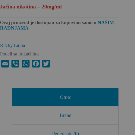
Jačina nikotina – 20mg/ml
Ovaj proizvod je dostupan za kupovinu
samo u
NAŠIM
RADNJAMA
Ritchy Liqua
Podeli sa prijateljima
E
V
W
F
T
m
i
h
a
w
a
b
a
c
i
i
e
t
e
t
l
r
s
b
t
Опис
A
o
e
p
o
r
Brand
p
k
Рецензије (0)