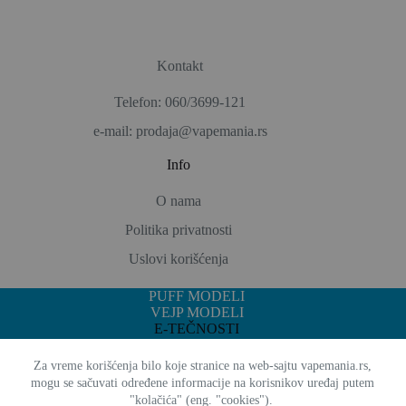
Kontakt
Telefon: 060/3699-121
e-mail: prodaja@vapemania.rs
Info
O nama
Politika privatnosti
Uslovi korišćenja
PUFF MODELI
VEJP MODELI
E-TEČNOSTI
GDE KUPITI
Vape Mania © 2026 - Sva prava zadržana
Za vreme korišćenja bilo koje stranice na web-sajtu vapemania.rs,
mogu se sačuvati određene informacije na korisnikov uređaj putem
"kolačića" (eng. "cookies").