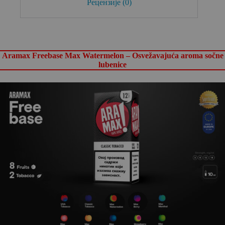
Рецензије (0)
Aramax Freebase
Max Watermelon – Osvežavajuća aroma sočne
lubenice