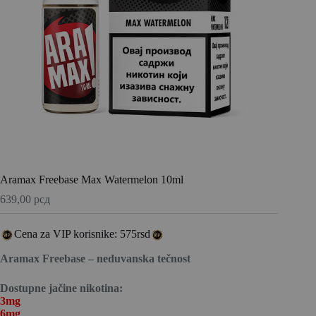
Aramax Freebase Max Watermelon 10ml
639,00
рсд
Cena za VIP korisnike: 575rsd
Aramax Freebase – neduvanska tečnost
Dostupne jačine nikotina:
3mg
6mg