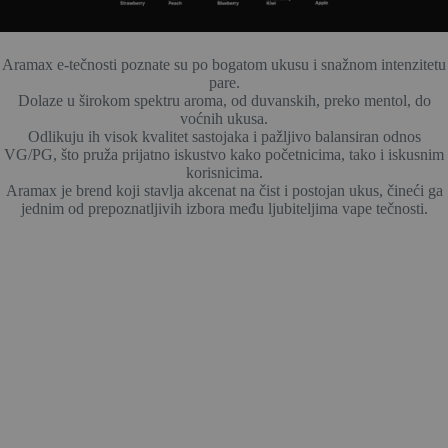
Aramax e-tečnosti poznate su po bogatom ukusu i snažnom intenzitetu
pare.
Dolaze u širokom spektru aroma, od duvanskih, preko mentol, do
voćnih ukusa.
Odlikuju ih visok kvalitet sastojaka i pažljivo balansiran odnos
VG/PG, što pruža prijatno iskustvo kako početnicima, tako i iskusnim
korisnicima.
Aramax je brend koji stavlja akcenat na čist i postojan ukus, čineći ga
jednim od prepoznatljivih izbora među ljubiteljima vape tečnosti.