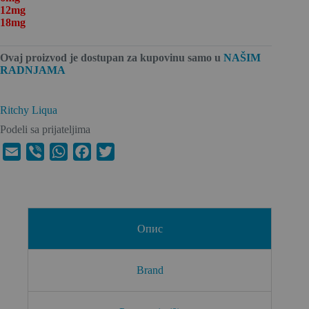
12mg
18mg
Ovaj proizvod je dostupan za kupovinu
samo u
NAŠIM
RADNJAMA
Ritchy Liqua
Podeli sa prijateljima
E
V
W
F
T
m
i
h
a
w
a
b
a
c
i
i
e
t
e
t
l
r
s
b
t
Опис
A
o
e
p
o
r
Brand
p
k