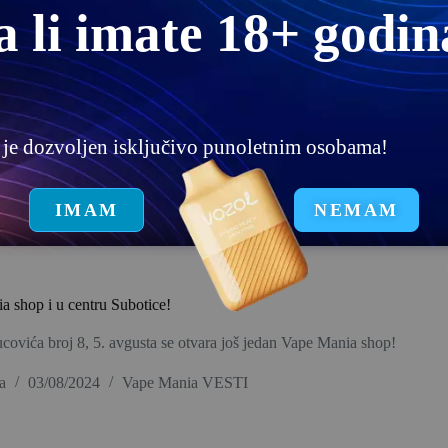
a li imate 18+ godin
u je dozvoljen isključivo punoletnim osobama!
IMAM
NEMAM
 shop i u centru Subotice!
covića broj 8, 5. avgusta se otvara još jedan Vape Mania shop!
a
03/08/2024
Vape Mania VESTI