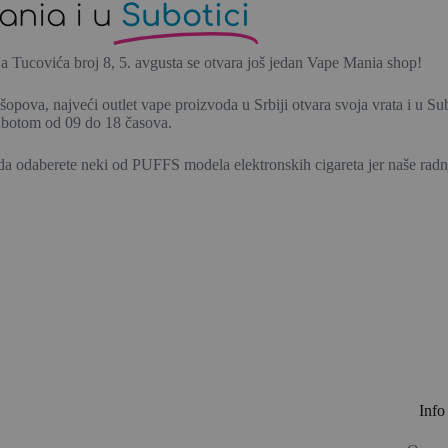
ania i u
Subotici
a Tucovića broj 8, 5. avgusta se otvara još jedan Vape Mania shop!
opova, najveći outlet vape proizvoda u Srbiji otvara svoja vrata i u S
ubotom od 09 do 18 časova.
u da odaberete neki od PUFFS modela elektronskih cigareta jer naše radn
Info