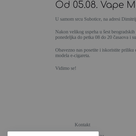
Od 05.08. Vape M
U samom srcu Subotice, na adresi Dimitrij
Nakon velikog uspeha u šest beogradskih š
ponedeljka do petka 08 do 20 časaova i s
Obavezno nas posetite i iskoristite prilik
modela e-cigareta.
Vidimo se!
Kontakt