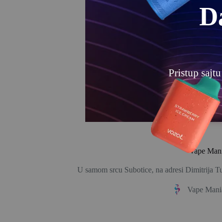
D
Pristup sajt
Vape Mania
U samom srcu Subotice, na adresi Dimitrija Tu
Vape Mani